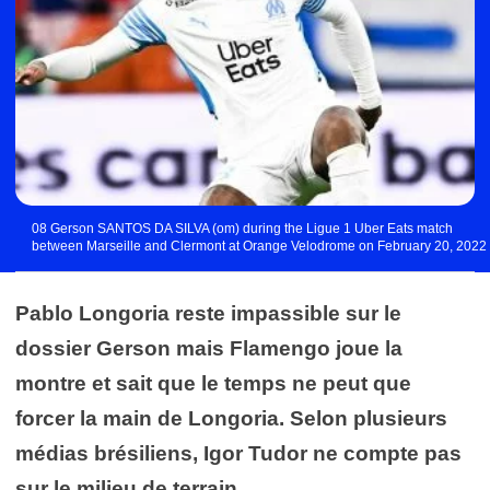
08 Gerson SANTOS DA SILVA (om) during the Ligue 1 Uber Eats match
between Marseille and Clermont at Orange Velodrome on February 20, 2022
in Marseille, France. (Photo by Alexandre Dimou/FEP/Icon Sport) - Photo by
Icon sport
Pablo Longoria reste impassible sur le
dossier Gerson mais Flamengo joue la
montre et sait que le temps ne peut que
forcer la main de Longoria. Selon plusieurs
médias brésiliens, Igor Tudor ne compte pas
sur le milieu de terrain…