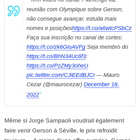
reunião com Olympique sobre Gerson,
não consegue avançar, estuda mais
nomes e posições
https://t.co/a6wtcPSbCz
Faça sua inscrição no canal de cortes:
https://t.co/zk6GioAVFg
Seja membro do
https://t.co/BhN34Uc6f3
:
https://t.co/PzZMy3oheU
pic.twitter.com/CJiEEdBJCI
— Mauro
Cezar (@maurocezar)
December 18,
2022
Même si Jorge Sampaoli voudrait également
faire venir Gerson à Séville, le prix refroidit