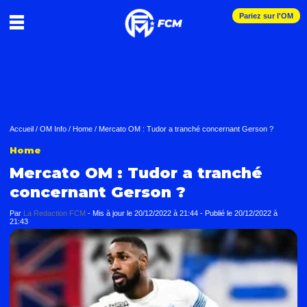
Pariez sur l'OM
Accueil
/
OM Info
/
Home
/
Mercato OM : Tudor a tranché concernant Gerson ?
Home
Mercato OM : Tudor a tranché
concernant Gerson ?
Par
La Redaction FCM
-
Mis à jour le
20/12/2022 à 21:44
-
Publié le
20/12/2022 à
21:43