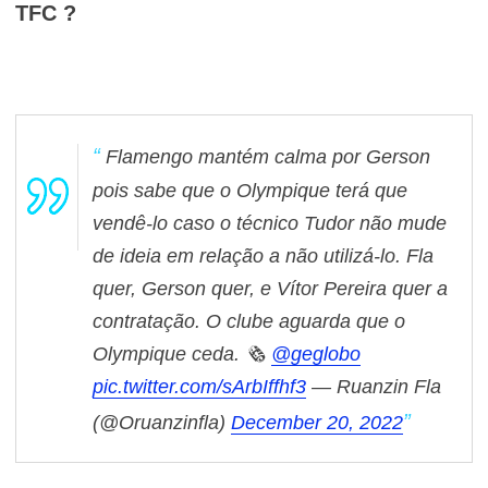
TFC ?
Flamengo mantém calma por Gerson
pois sabe que o Olympique terá que
vendê-lo caso o técnico Tudor não mude
de ideia em relação a não utilizá-lo.
Fla
quer, Gerson quer, e Vítor Pereira quer a
contratação. O clube aguarda que o
Olympique ceda.
🗞
@geglobo
pic.twitter.com/sArbIffhf3
— Ruanzin Fla
(@Oruanzinfla)
December 20, 2022