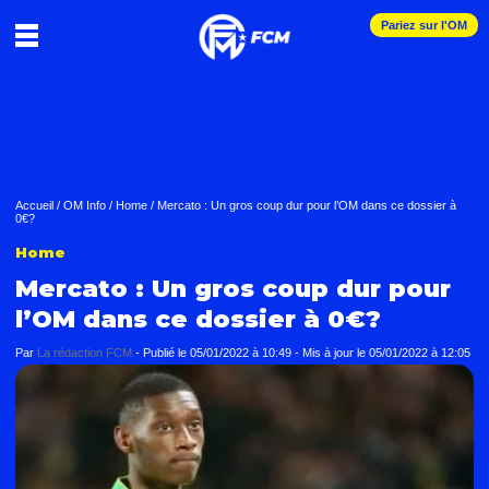
Pariez sur l'OM
Accueil
/
OM Info
/
Home
/
Mercato : Un gros coup dur pour l’OM dans ce dossier à
0€?
Home
Mercato : Un gros coup dur pour
l’OM dans ce dossier à 0€?
Par
La rédaction FCM
-
Publié le
05/01/2022 à 10:49
- Mis à jour le
05/01/2022 à 12:05