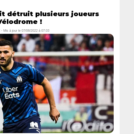
it détruit plusieurs joueurs
 Vélodrome !
2
- Mis à jour le
07/08/2022 à 07:03