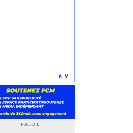
∧
∨
PUBLICITÉ