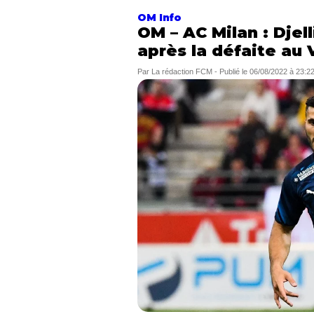
OM Info
OM – AC Milan : Djell
après la défaite au
Par
La rédaction FCM
-
Publié le
06/08/2022 à 23:2