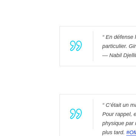
En défense l
particulier. 
— Nabil Djelli
C’était un m
Pour rappel, 
physique par 
plus tard.
#O