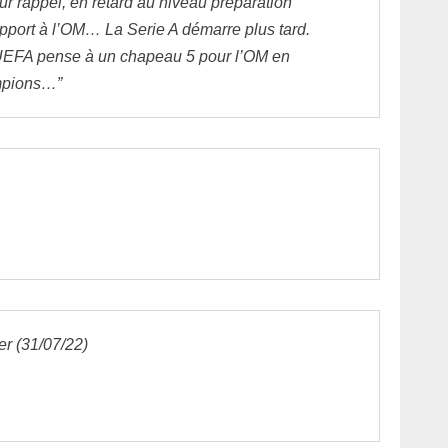
ur rappel, en retard au niveau préparation
pport à l’OM… La Serie A démarre plus tard.
’UEFA pense à un chapeau 5 pour l’OM en
mpions…”
er (31/07/22)