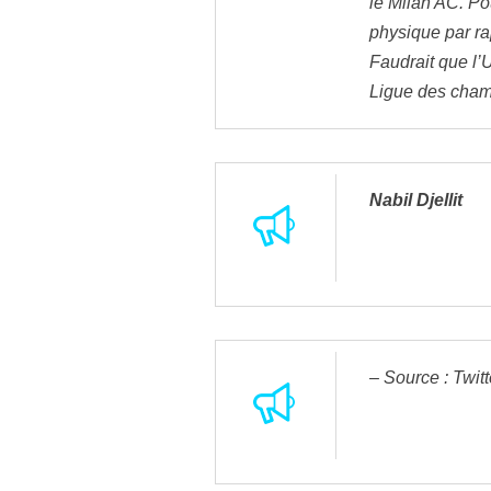
le Milan AC. Po
physique par ra
Faudrait que l
Ligue des cha
Nabil Djellit
– Source : Twitt