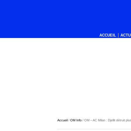
ACCUEIL
ACTU
Accueil
/
OM Info
/
OM – AC Milan : Djellit détruit pl