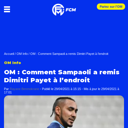
Pariez sur l'OM
Accueil
/
OM Info
/
OM : Comment Sampaoli a remis Dimitri Payet à l’endroit
OM Info
OM : Comment Sampaoli a remis
Dimitri Payet à l’endroit
Par
Rayane Benmokrane
-
Publié le
29/04/2021 à 15:15
- Mis à jour le
29/04/2021 à
17:01