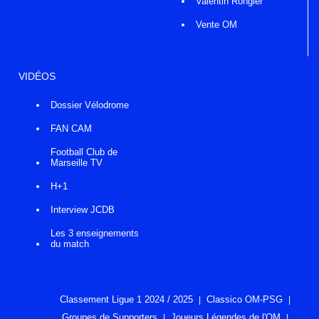
Valentin Rongier
Vente OM
VIDÉOS
Dossier Vélodrome
FAN CAM
Football Club de
Marseille TV
H+1
Interview JCDB
Les 3 enseignements
du match
Classement Ligue 1 2024 / 2025
Classico OM-PSG
Groupes de Supporters
Joueurs Légendes de l'OM