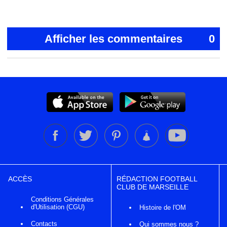
Afficher les commentaires
0
ACCÈS
RÉDACTION FOOTBALL
CLUB DE MARSEILLE
Conditions Générales
d'Utilisation (CGU)
Histoire de l'OM
Contacts
Qui sommes nous ?