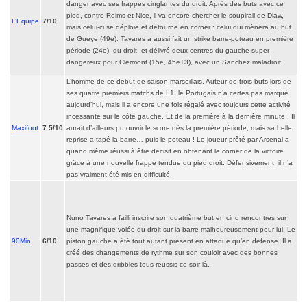
danger avec ses frappes cinglantes du droit. Après des buts avec ce
pied, contre Reims et Nice, il va encore chercher le soupirail de Diaw,
L’Equipe
7/10
mais celui-ci se déploie et détourne en corner : celui qui mènera au but
de Gueye (49e). Tavares a aussi fait un strike barre-poteau en première
période (24e), du droit, et délivré deux centres du gauche super
dangereux pour Clermont (15e, 45e+3), avec un Sanchez maladroit.
L’homme de ce début de saison marseillais. Auteur de trois buts lors de
ses quatre premiers matchs de L1, le Portugais n’a certes pas marqué
aujourd’hui, mais il a encore une fois régalé avec toujours cette activité
incessante sur le côté gauche. Et de la première à la dernière minute ! Il
Maxifoot
7.5/10
aurait d’ailleurs pu ouvrir le score dès la première période, mais sa belle
reprise a tapé la barre… puis le poteau ! Le joueur prêté par Arsenal a
quand même réussi à être décisif en obtenant le corner de la victoire
grâce à une nouvelle frappe tendue du pied droit. Défensivement, il n’a
pas vraiment été mis en difficulté.
Nuno Tavares a failli inscrire son quatrième but en cinq rencontres sur
une magnifique volée du droit sur la barre malheureusement pour lui. Le
90Min
6/10
piston gauche a été tout autant présent en attaque qu’en défense. Il a
créé des changements de rythme sur son couloir avec des bonnes
passes et des dribbles tous réussis ce soir-là.