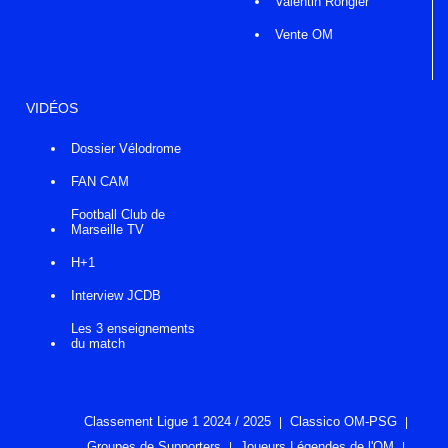
Valentin Rongier
Vente OM
VIDÉOS
Dossier Vélodrome
FAN CAM
Football Club de
Marseille TV
H+1
Interview JCDB
Les 3 enseignements
du match
Classement Ligue 1 2024 / 2025
Classico OM-PSG
Groupes de Supporters
Joueurs Légendes de l'OM