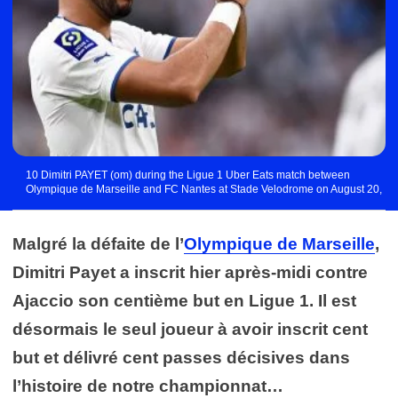
10 Dimitri PAYET (om) during the Ligue 1 Uber Eats match between
Olympique de Marseille and FC Nantes at Stade Velodrome on August 20,
2022 in Marseille, France. (Photo by Philippe Lecoeur/FEP/Icon Sport) -
Photo by Icon sport
Malgré la défaite de l’
Olympique de Marseille
,
Dimitri Payet a inscrit hier après-midi contre
Ajaccio son centième but en Ligue 1. Il est
désormais le seul joueur à avoir inscrit cent
but et délivré cent passes décisives dans
l’histoire de notre championnat…