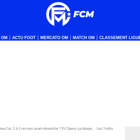
 OM
ACTU FOOT
MERCATO OM
MATCH OM
CLASSEMENT LIGUE
leta-Car, 2 à 3 recrues avant dimanche ? Et Clauss ça bloque… Les 3 infos