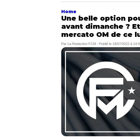
Home
Une belle option pou
avant dimanche ? Et
mercato OM de ce lu
Par
La Redaction FCM
-
Publié le
18/07/2022 à 14:0