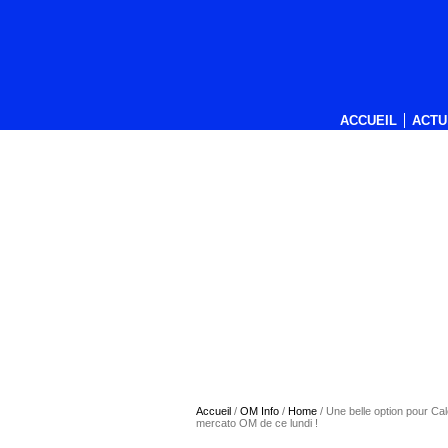
ACCUEIL
ACTU
Accueil
/
OM Info
/
Home
/
Une belle option pour Ca
mercato OM de ce lundi !