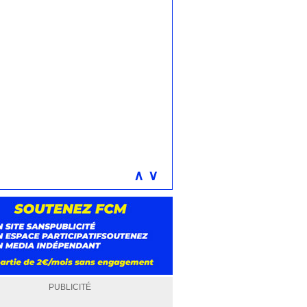
∧
∨
PUBLICITÉ