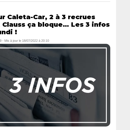
r Caleta-Car, 2 à 3 recrues
 Clauss ça bloque… Les 3 infos
ndi !
9
- Mis à jour le
18/07/2022 à 20:10