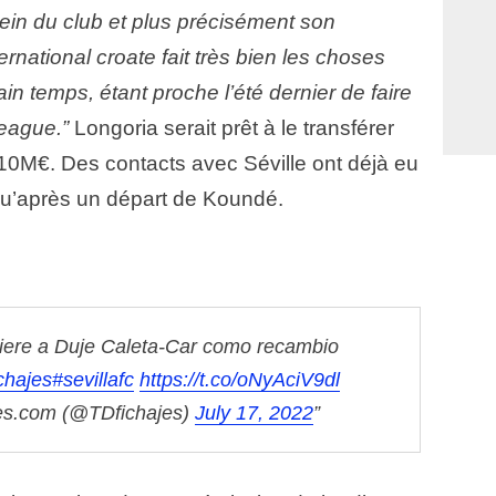
ein du club et plus précisément son
ternational croate fait très bien les choses
in temps, étant proche l’été dernier de faire
League.”
Longoria serait prêt à le transférer
0M€. Des contacts avec Séville ont déjà eu
a qu’après un départ de Koundé.
uiere a Duje Caleta-Car como recambio
chajes
#sevillafc
https://t.co/oNyAciV9dl
es.com (@TDfichajes)
July 17, 2022