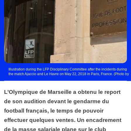
Illustration during the LFP Disciplinary Committee after the incidents during
the match Ajaccio and Le Havre on May 22, 2018 in Paris, France. (Photo by
Baptiste Fernandez/Icon Sport)
L’Olympique de Marseille a obtenu le report
de son audition devant le gendarme du
football français, le temps de pouvoir
effectuer quelques ventes. Un encadrement
de la masse salariale plane sur le club