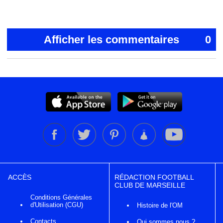
Afficher les commentaires
0
ACCÈS
RÉDACTION FOOTBALL
CLUB DE MARSEILLE
Conditions Générales
d'Utilisation (CGU)
Histoire de l'OM
Contacts
Qui sommes nous ?