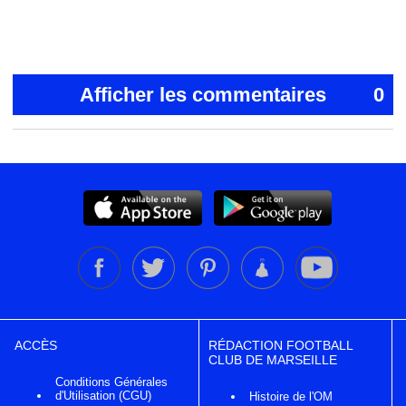
Afficher les commentaires
0
ACCÈS
RÉDACTION FOOTBALL
CLUB DE MARSEILLE
Conditions Générales
d'Utilisation (CGU)
Histoire de l'OM