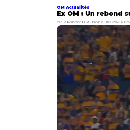
OM Actualités
Ex OM : Un rebond s
Par
La Redaction FCM
-
Publié le
28/05/2026 à 15:5