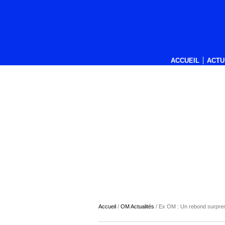
ACCUEIL
ACTU
Accueil
/
OM Actualités
/
Ex OM : Un rebond surpre