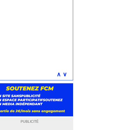
∧
∨
PUBLICITÉ