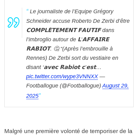
Le journaliste de l’Equipe Grégory
Schneider accuse Roberto De Zerbi d’être
𝗖𝗢𝗠𝗣𝗟𝗘̀𝗧𝗘𝗠𝗘𝗡𝗧 𝗙𝗔𝗨𝗧𝗜𝗙 dans
l’imbroglio autour de 𝗟’𝗔𝗙𝗙𝗔𝗜𝗥𝗘
𝗥𝗔𝗕𝗜𝗢𝗧. 🤔
“(Après l’embrouille à
Rennes) De Zerbi sort du vestiaire en
disant ‘𝗮𝘃𝗲𝗰 𝗥𝗮𝗯𝗶𝗼𝘁 𝗰’𝗲𝘀𝘁…
pic.twitter.com/wype3VNNXX
—
Footballogue (@Footballogue)
August 29,
2025
Malgré une première volonté de temporiser de la