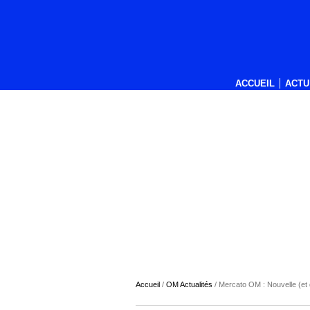
ACCUEIL
ACTU
Accueil
/
OM Actualités
/
Mercato OM : Nouvelle (et d