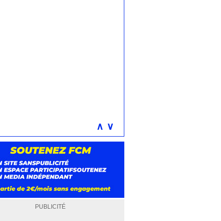
∧
∨
PUBLICITÉ