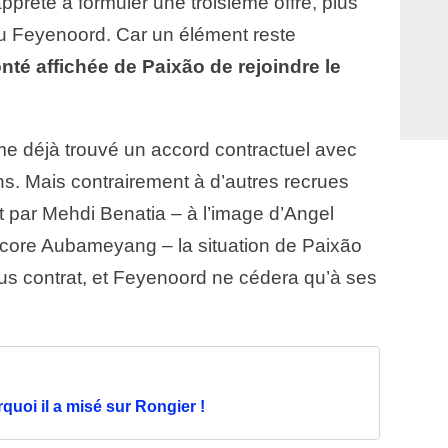
’apprête à formuler une troisième offre, plus
u Feyenoord. Car un élément reste
onté affichée de Paixão de rejoindre le
ême déjà trouvé un accord contractuel avec
ns. Mais contrairement à d’autres recrues
t par Mehdi Benatia – à l’image d’Angel
ore Aubameyang – la situation de Paixão
ous contrat, et Feyenoord ne cédera qu’à ses
uoi il a misé sur Rongier !