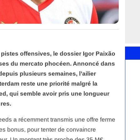
 pistes offensives, le dossier Igor Paixão
isses du mercato phocéen. Annoncé dans
depuis plusieurs semaines, l’ailier
erdam reste une priorité malgré la
d, qui semble avoir pris une longueur
res.
Leeds a récemment transmis une offre ferme
des bonus, pour tenter de convaincre
eur. Un montant très proche des 35 M€