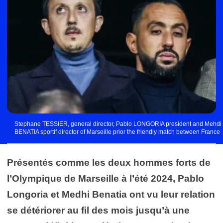
Stephane TESSIER, general director, Pablo LONGORIA president and Mehdi
BENATIA sportif director of Marseille prior the friendly match between France
and Chile at Orange Velodrome on March 26, 2024 in Marseille, France.
(Photo by Johnny Fidelin/Icon Sport) - Photo by Icon Sport
Présentés comme les deux hommes forts de
l’Olympique de Marseille à l’été 2024, Pablo
Longoria et Medhi Benatia ont vu leur relation
se détériorer au fil des mois jusqu’à une