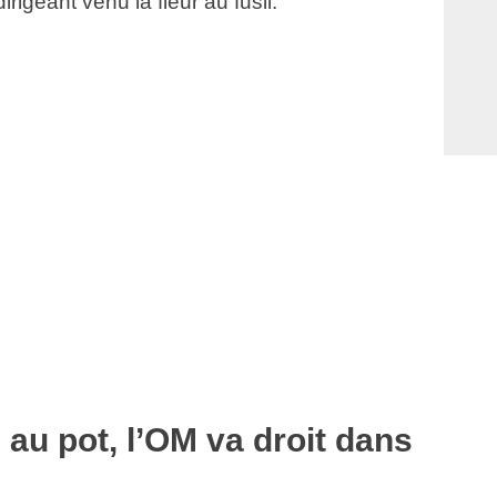
rigeant venu la fleur au fusil.
 au pot, l’OM va droit dans