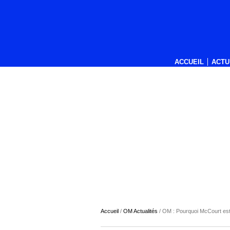
ACCUEIL
ACTU
Accueil
/
OM Actualités
/
OM : Pourquoi McCourt est 