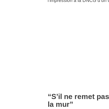
l’impression à la DNCG d’un di
“S’il ne remet pas
la mur”