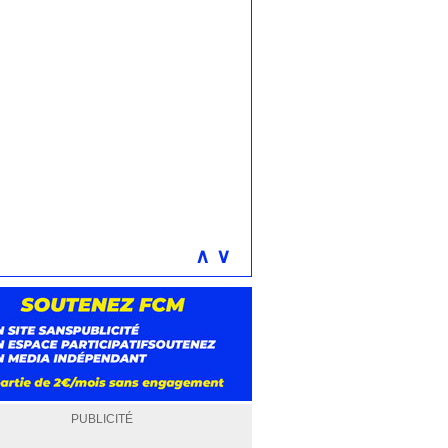
∧
∨
PUBLICITÉ