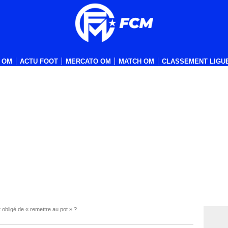
 OM
ACTU FOOT
MERCATO OM
MATCH OM
CLASSEMENT LIGUE
obligé de « remettre au pot » ?