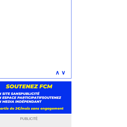
∧
∨
PUBLICITÉ