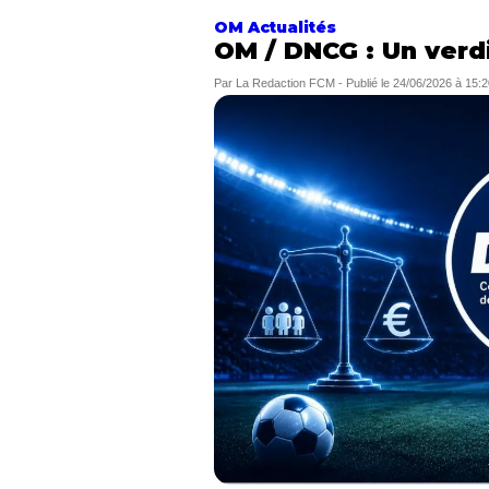
OM Actualités
OM / DNCG : Un verdi
Par
La Redaction FCM
-
Publié le
24/06/2026 à 15:2