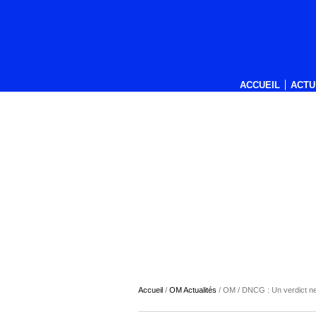
ACCUEIL
ACTU
Accueil
/
OM Actualités
/
OM / DNCG : Un verdict ne 