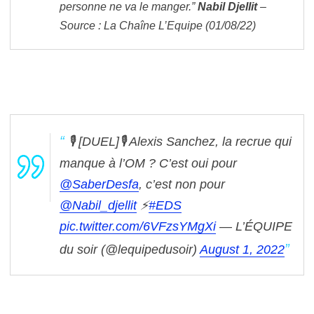
personne ne va le manger.”
Nabil Djellit
–
Source : La Chaîne L’Equipe (01/08/22)
🎙️ [DUEL]🎙️
Alexis Sanchez, la recrue qui
manque à l’OM ?
C’est oui pour
@SaberDesfa
, c’est non pour
@Nabil_djellit
⚡️
#EDS
pic.twitter.com/6VFzsYMgXi
— L’ÉQUIPE
du soir (@lequipedusoir)
August 1, 2022