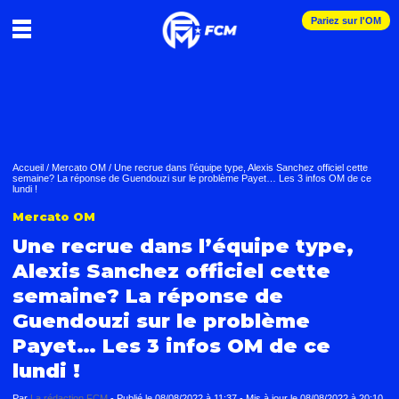
Pariez sur l'OM
Accueil
/
Mercato OM
/
Une recrue dans l’équipe type, Alexis Sanchez officiel cette
semaine? La réponse de Guendouzi sur le problème Payet… Les 3 infos OM de ce
lundi !
Mercato OM
Une recrue dans l’équipe type,
Alexis Sanchez officiel cette
semaine? La réponse de
Guendouzi sur le problème
Payet… Les 3 infos OM de ce
lundi !
Par
La rédaction FCM
-
Publié le
08/08/2022 à 11:37
- Mis à jour le
08/08/2022 à 20:10