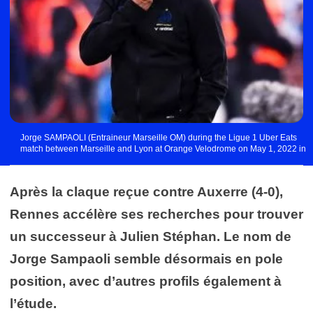
Jorge SAMPAOLI (Entraineur Marseille OM) during the Ligue 1 Uber Eats
match between Marseille and Lyon at Orange Velodrome on May 1, 2022 in
Marseille, France. (Photo by Philippe Lecoeur/FEP/Icon Sport) - Photo by
Icon sport
Après la claque reçue contre Auxerre (4-0),
Rennes accélère ses recherches pour trouver
un successeur à Julien Stéphan. Le nom de
Jorge Sampaoli semble désormais en pole
position, avec d’autres profils également à
l’étude.