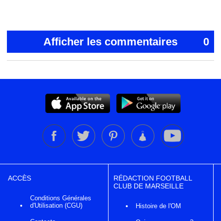
Afficher les commentaires
0
ACCÈS
RÉDACTION FOOTBALL
CLUB DE MARSEILLE
Conditions Générales
d'Utilisation (CGU)
Histoire de l'OM