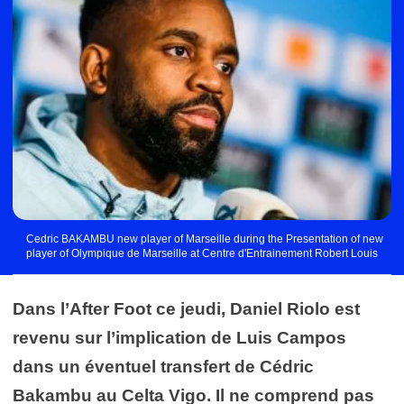
Cedric BAKAMBU new player of Marseille during the Presentation of new
player of Olympique de Marseille at Centre d'Entrainement Robert Louis
Dreyfus on January 14, 2022 in Marseille, France. (Photo by Johnny
Fidelin/Icon Sport) - Centre d'entraînement Robert Louis-Dreyfus - Marseille
(France)
Dans l’After Foot ce jeudi, Daniel Riolo est
revenu sur l’implication de Luis Campos
dans un éventuel transfert de Cédric
Bakambu au Celta Vigo. Il ne comprend pas