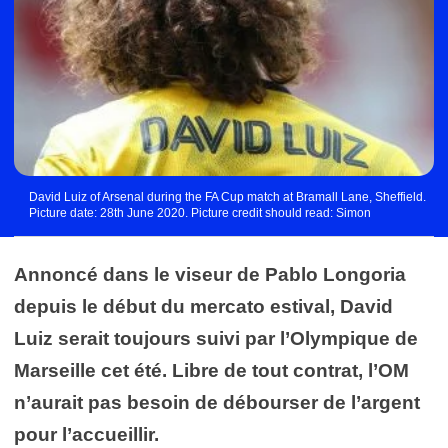
David Luiz of Arsenal during the FA Cup match at Bramall Lane, Sheffield.
Picture date: 28th June 2020. Picture credit should read: Simon
Bellis/Sportimage Photo by Icon Sport - Bramall Lane - Sheffield (Angleterre)
Annoncé dans le viseur de Pablo Longoria
depuis le début du mercato estival, David
Luiz serait toujours suivi par l’Olympique de
Marseille cet été. Libre de tout contrat, l’OM
n’aurait pas besoin de débourser de l’argent
pour l’accueillir.