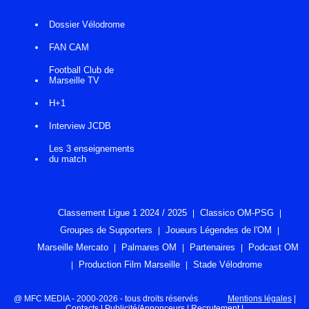
Dossier Vélodrome
FAN CAM
Football Club de
Marseille TV
H+1
Interview JCDB
Les 3 enseignements
du match
Classement Ligue 1 2024 / 2025
Classico OM-PSG
Groupes de Supporters
Joueurs Légendes de l'OM
Marseille Mercato
Palmares OM
Partenaires
Podcast OM
Production Film Marseille
Stade Vélodrome
@ MFC MEDIA - 2000-2026 - tous droits réservés
Mentions légales
|
Contacts
|
Publicité/Annonceurs
|
Recrutement
|