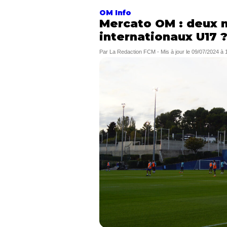
OM Info
Mercato OM : deux 
internationaux U17 
Par
La Redaction FCM
-
Mis à jour le
09/07/2024 à 