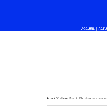
ACCUEIL
ACTU
Accueil
/
OM Info
/
Mercato OM : deux nouveaux renf