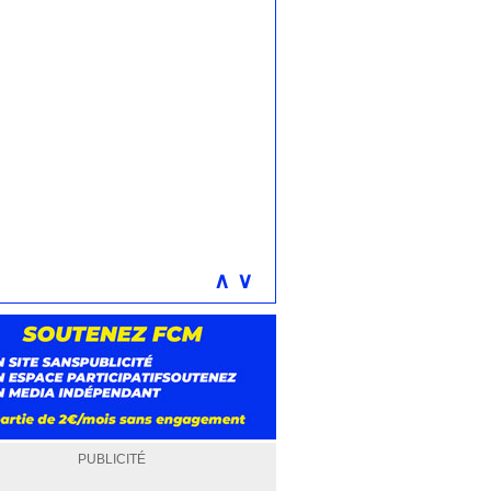
∧
∨
PUBLICITÉ