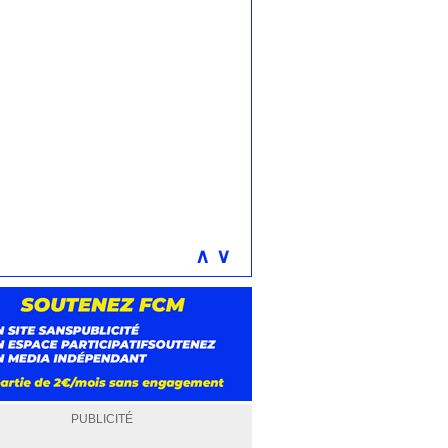
∧
∨
PUBLICITÉ