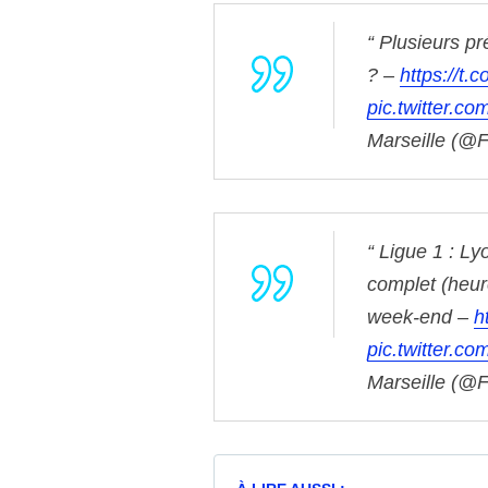
Plusieurs pr
? –
https://t
pic.twitter.c
Marseille (@
Ligue 1 : Ly
complet (heur
week-end –
h
pic.twitter.
Marseille (@