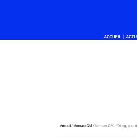
ACCUEIL
ACTU
Accueil
/
Mercato OM
/
Mercato OM : “Dieng, peut d