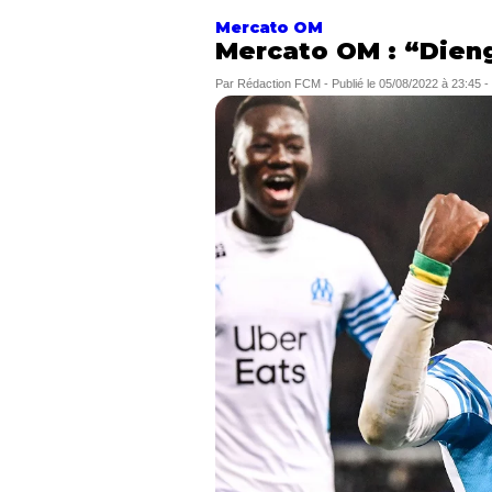
Mercato OM
Mercato OM : “Dieng
Par
Rédaction FCM
-
Publié le
05/08/2022 à 23:45
-