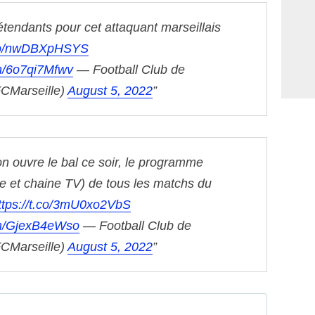
étendants pour cet attaquant marseillais
.co/nwDBXpHSYS
om/6o7qi7Mfwv
— Football Club de
FCMarseille)
August 5, 2022
on ouvre le bal ce soir, le programme
e et chaine TV) de tous les matchs du
ttps://t.co/3mU0xo2VbS
com/GjexB4eWso
— Football Club de
FCMarseille)
August 5, 2022