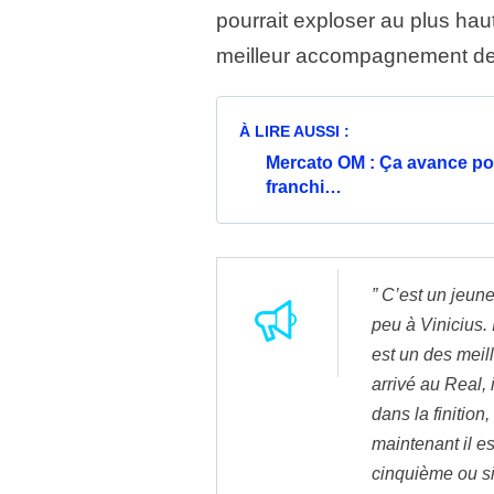
pourrait exploser au plus hau
meilleur accompagnement de l
À LIRE AUSSI :
Mercato OM : Ça avance pou
franchi…
” C’est un jeun
peu à Vinicius. 
est un des meil
arrivé au Real, i
dans la finition, 
maintenant il es
cinquième ou si