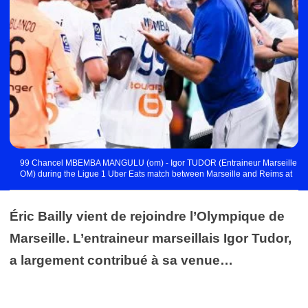
99 Chancel MBEMBA MANGULU (om) - Igor TUDOR (Entraineur Marseille
OM) during the Ligue 1 Uber Eats match between Marseille and Reims at
Orange Velodrome on August 7, 2022 in Marseille, France. (Photo by
Philippe Lecoeur/FEP/Icon Sport) - Photo by Icon sport
Éric Bailly vient de rejoindre l’Olympique de
Marseille. L’entraineur marseillais Igor Tudor,
a largement contribué à sa venue…