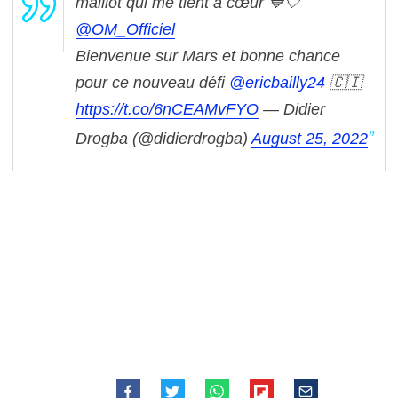
maillot qui me tient à cœur 💙🤍
@OM_Officiel
Bienvenue sur Mars et bonne chance
pour ce nouveau défi
@ericbailly24
🇨🇮
https://t.co/6nCEAMvFYO
— Didier
Drogba (@didierdrogba)
August 25, 2022