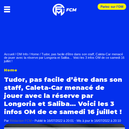
Pariez sur l'OM
Accueil
/
OM Info
/
Home
/
Tudor, pas facile d’être dans son staff, Caleta-Car menacé
de jouer avec la réserve par Longoria et Saliba… Voici les 3 infos OM de ce samedi 16
juillet !
Home
Tudor, pas facile d’être dans son
staff, Caleta-Car menacé de
jouer avec la réserve par
Longoria et Saliba… Voici les 3
infos OM de ce samedi 16 juillet !
Par
Rédaction FCM
-
Publié le
16/07/2022 à 20:01
- Mis à jour le
16/07/2022 à 20:10