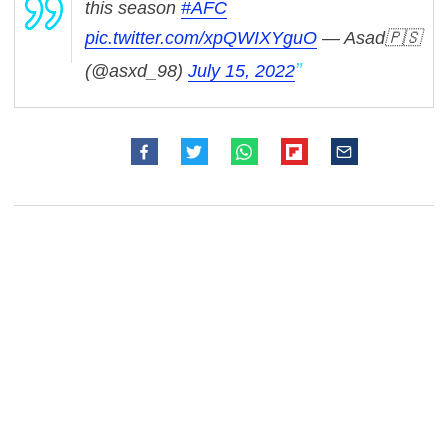
this season
#AFC
pic.twitter.com/xpQWIXYguO
— Asad🇵🇸
(@asxd_98)
July 15, 2022