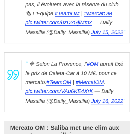
pas, il évoluera avec la réserve du club.
🗞️ L’Equipe.
#TeamOM
|
#MercatOM
pic.twitter.com/0zD3GjlMmx
— Daily
Massilia (@Daily_Massilia)
July 15, 2022
🔷 Selon La Provence, l’
#OM
aurait fixé
le prix de Caleta-Car à 10 M€, pour ce
mercato.
#TeamOM
|
#MercatOM
.
pic.twitter.com/VAu6KE4XrK
— Daily
Massilia (@Daily_Massilia)
July 16, 2022
Mercato OM : Saliba met une clim aux