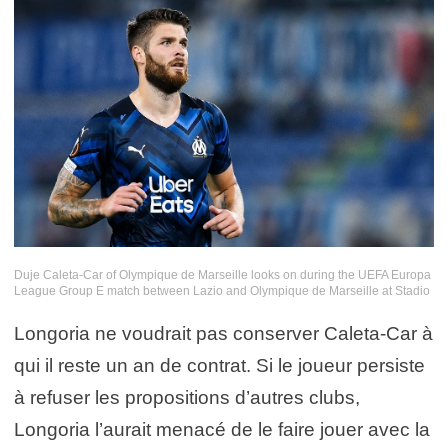
Duje Caleta-Car of Olympique de Marseille looks on during the UEFA Europa
League Group E match between Lazio and Olympique de Marseille at Stadio
Olimpico, Rome, Italy on 21 October 2021. Photo by Giuseppe Maffia.
FOT. SPORTPHOTO24/NEWSPIX.PL
Longoria ne voudrait pas conserver Caleta-Car à
ENGLAND OUT!
—
qui il reste un an de contrat. Si le joueur persiste
Newspix.pl
Photo by Icon Sport – Duje CALETA-CAR – Stadio Olimpico – Rome (Italie)
à refuser les propositions d’autres clubs,
Longoria l’aurait menacé de le faire jouer avec la