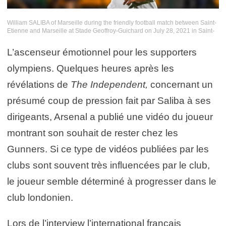
William SALIBA of Marseille during the friendly football match between Saint-
Etienne and Marseille at Stade Geoffroy-Guichard on July 28, 2021 in Saint-
Etienne, France. (Photo by Matthieu Mirville/Icon Sport) – Stade Jean Laville
– Gueugnon (France)
L’ascenseur émotionnel pour les supporters
olympiens. Quelques heures après les
révélations de
The Independent,
concernant un
présumé coup de pression fait par Saliba à ses
dirigeants, Arsenal a publié une vidéo du joueur
montrant son souhait de rester chez les
Gunners. Si ce type de vidéos publiées par les
clubs sont souvent très influencées par le club,
le joueur semble déterminé à progresser dans le
club londonien.
Lors de l’interview l’international français