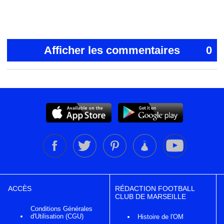
Afficher les commentaires
0
ACCÈS
RÉDACTION FOOTBALL
CLUB DE MARSEILLE
Conditions Générales
d'Utilisation (CGU)
Histoire de l'OM