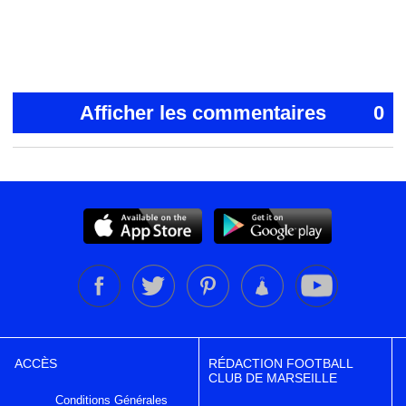
Afficher les commentaires
0
ACCÈS
RÉDACTION FOOTBALL
CLUB DE MARSEILLE
Conditions Générales