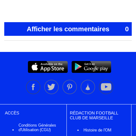
Afficher les commentaires
0
ACCÈS
RÉDACTION FOOTBALL
CLUB DE MARSEILLE
Conditions Générales
d'Utilisation (CGU)
Histoire de l'OM