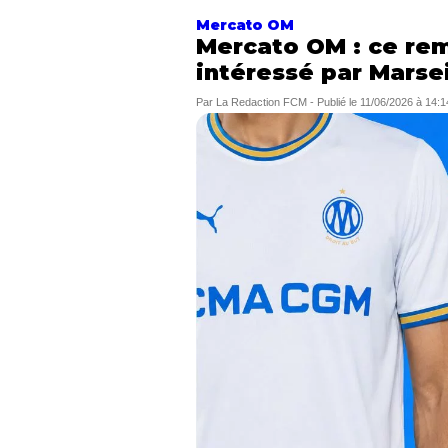
Mercato OM
Mercato OM : ce rem
intéressé par Marsei
Par
La Redaction FCM
-
Publié le
11/06/2026 à 14:1