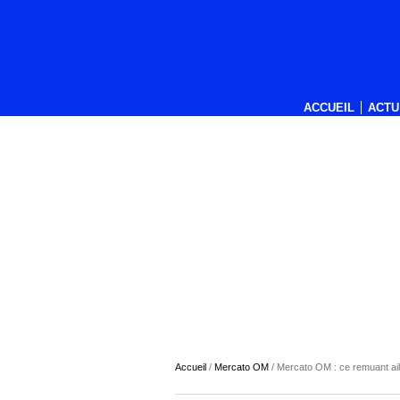
ACCUEIL
ACTU
Accueil
/
Mercato OM
/
Mercato OM : ce remuant aili