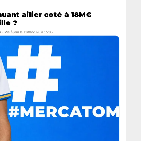
uant ailier coté à 18M€
lle ?
4
- Mis à jour le
11/06/2026 à 15:05