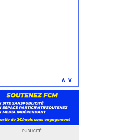
∧
∨
PUBLICITÉ