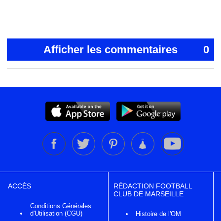
Afficher les commentaires
0
ACCÈS
RÉDACTION FOOTBALL
CLUB DE MARSEILLE
Conditions Générales
d'Utilisation (CGU)
Histoire de l'OM