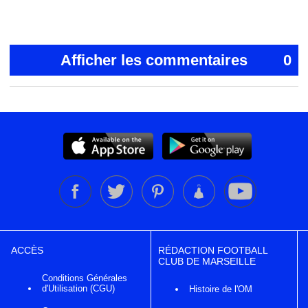
Afficher les commentaires
0
ACCÈS
RÉDACTION FOOTBALL
CLUB DE MARSEILLE
Conditions Générales
d'Utilisation (CGU)
Histoire de l'OM