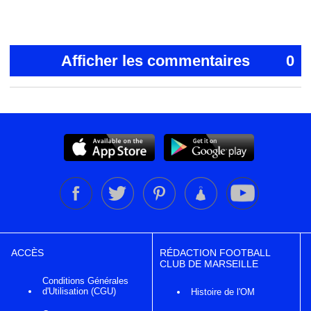
Afficher les commentaires
0
ACCÈS
RÉDACTION FOOTBALL
CLUB DE MARSEILLE
Conditions Générales
d'Utilisation (CGU)
Histoire de l'OM