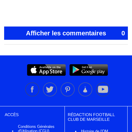
Afficher les commentaires
0
ACCÈS
RÉDACTION FOOTBALL
CLUB DE MARSEILLE
Conditions Générales
d'Utilisation (CGU)
Histoire de l'OM