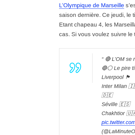
L’Olympique de Marseille
s’es
saison dernière. Ce jeudi, le 
Etant chapeau 4, les Marseill
cas. Si vous voulez suivre le t
🔴 L’OM se r
🔵⚪
Le pire t
Liverpool 🏴󠁧󠁢󠁥󠁮󠁧󠁿
Inter Milan 🇮
🇩🇪
Séville 🇪🇸
Chakhtior 🇺
pic.twitter.
(@LaMinute