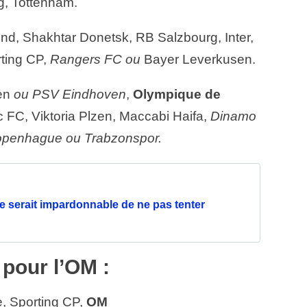
ig, Tottenham.
nd, Shakhtar Donetsk, RB Salzbourg, Inter,
rting CP,
Rangers FC ou
Bayer Leverkusen.
en
ou PSV Eindhoven
,
Olympique de
ic FC, Viktoria Plzen, Maccabi Haifa,
Dinamo
penhague ou Trabzonspor.
e serait impardonnable de ne pas tenter
 pour l’OM :
e, Sporting CP,
OM