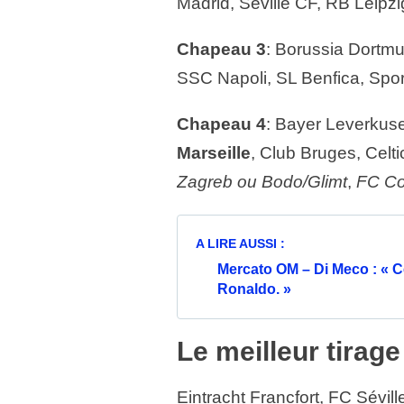
Madrid, Séville CF, RB Leipz
Chapeau 3
: Borussia Dortmu
SSC Napoli, SL Benfica, Spo
Chapeau 4
: Bayer Leverkus
Marseille
, Club Bruges, Celt
Zagreb ou Bodo/Glimt
,
FC Co
A LIRE AUSSI :
Mercato OM – Di Meco : « C
Ronaldo. »
Le meilleur tirage
Eintracht Francfort, FC Sévill