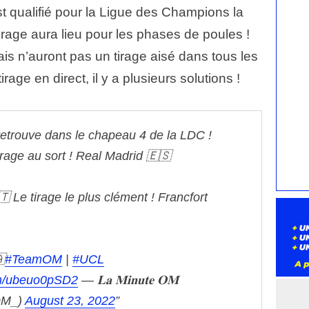
t qualifié pour la Ligue des Champions la
tirage aura lieu pour les phases de poules !
ais n’auront pas un tirage aisé dans tous les
irage en direct, il y a plusieurs solutions !
etrouve dans le chapeau 4 de la LDC !
irage au sort !
Real Madrid 🇪🇸
🇹
Le tirage le plus clément !
Francfort

#TeamOM
|
#UCL
com/ubeuo0pSD2
— 𝐋𝐚 𝐌𝐢𝐧𝐮𝐭𝐞 𝐎𝐌
OM_)
August 23, 2022