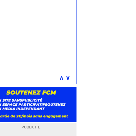
∧
∨
PUBLICITÉ