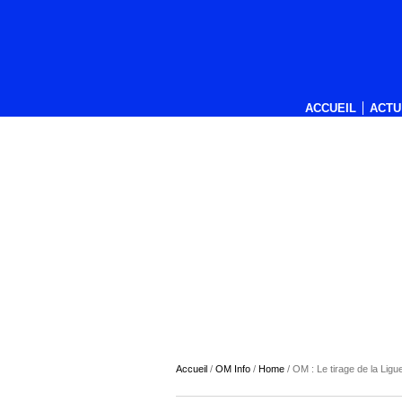
ACCUEIL
ACTU
Accueil
/
OM Info
/
Home
/
OM : Le tirage de la Li