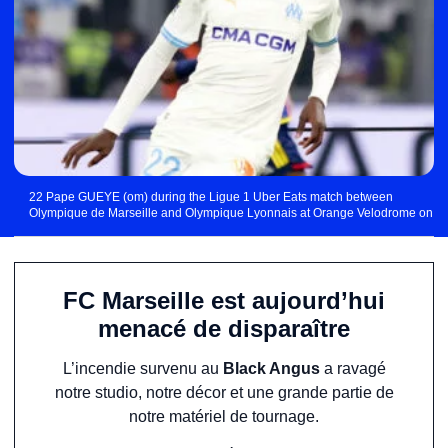
22 Pape GUEYE (om) during the Ligue 1 Uber Eats match between
Olympique de Marseille and Olympique Lyonnais at Orange Velodrome on
December 6, 2023 in Marseille, France. (Photo by Johnny Fidelin/Icon Sport)
FC Marseille est aujourd’hui
menacé de disparaître
L’incendie survenu au
Black Angus
a ravagé
notre studio, notre décor et une grande partie de
notre matériel de tournage.