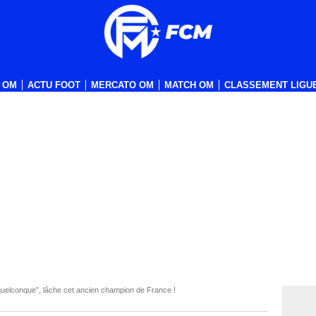
 OM
ACTU FOOT
MERCATO OM
MATCH OM
CLASSEMENT LIGUE
quelconque”, lâche cet ancien champion de France !