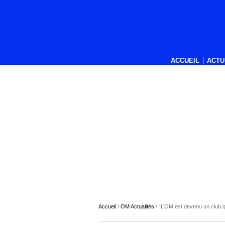
ACCUEIL
ACTU
Accueil
/
OM Actualités
/
“L’OM est devenu un club 