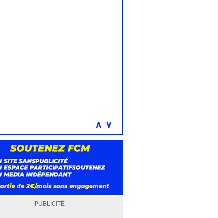
∧
∨
PUBLICITÉ