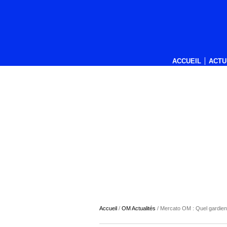
ACCUEIL
ACTU
Accueil
/
OM Actualités
/
Mercato OM : Quel gardien 