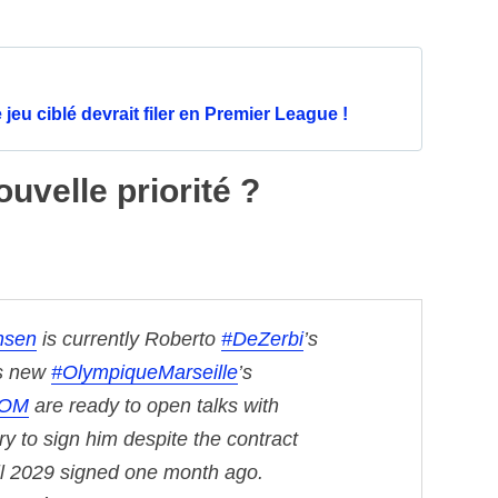
eu ciblé devrait filer en Premier League !
uvelle priorité ?
nsen
is currently Roberto
#DeZerbi
’s
as new
#OlympiqueMarseille
’s
OM
are ready to open talks with
ry to sign him despite the contract
il 2029 signed one month ago.