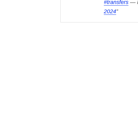
#transfers
— 
2024