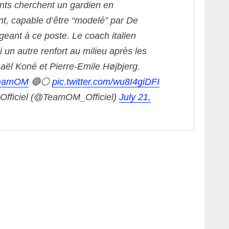
ants cherchent un gardien en
, capable d’être “modelé” par De
igeant à ce poste. Le coach italien
 un autre renfort au milieu après les
maël Koné et Pierre-Emile Højbjerg.
eamOM
🔵⚪️
pic.twitter.com/wu8I4giDFI
fficiel (@TeamOM_Officiel)
July 21,