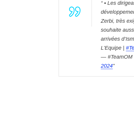
• Les dirige
développement
Zerbi, très ex
souhaite aussi
arrivées d’Is
L’Equipe |
#T
— #TeamOM O
2024