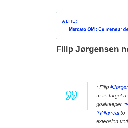
A LIRE :
Mercato OM : Ce meneur de j
Filip Jørgensen no
Filip
#Jørge
main target 
goalkeeper.
#
#Villarreal
to t
extension unt