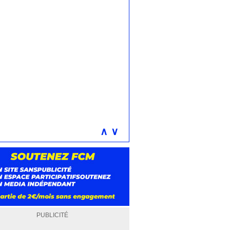
∧
∨
PUBLICITÉ