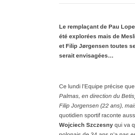
Le remplaçant de Pau Lopez 
été explorées mais de Mesl
et Filip Jørgensen toutes 
serait envisagées…
Ce lundi l’Equipe précise qu
Palmas, en direction du Betis)
Filip Jorgensen (22 ans), mai
quotidien sportif raconte aus
Wojciech Szczesny
qui va qu
polonais de 34 ans n’a pas e