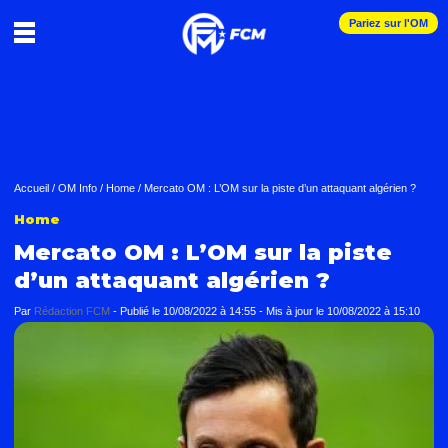
Pariez sur l'OM
Accueil
/
OM Info
/
Home
/
Mercato OM : L’OM sur la piste d’un attaquant algérien ?
Home
Mercato OM : L’OM sur la piste
d’un attaquant algérien ?
Par
Rédaction FCM
-
Publié le
10/08/2022 à 14:55
- Mis à jour le
10/08/2022 à 15:10