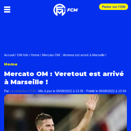
Pariez sur l'OM
Accueil
/
OM Info
/
Home
/
Mercato OM : Veretout est arrivé à Marseille !
Home
Mercato OM : Veretout est arrivé
à Marseille !
Par
La rédaction FCM
-
Mis à jour le
05/08/2022 à 13:35
-
Publié le
05/08/2022 à 13:34