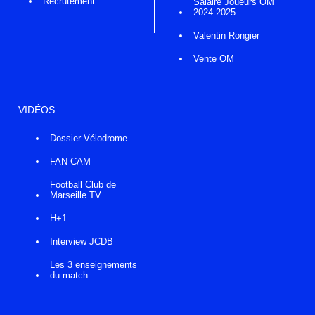
Recrutement
Salaire Joueurs OM
2024 2025
Valentin Rongier
Vente OM
VIDÉOS
Dossier Vélodrome
FAN CAM
Football Club de
Marseille TV
H+1
Interview JCDB
Les 3 enseignements
du match