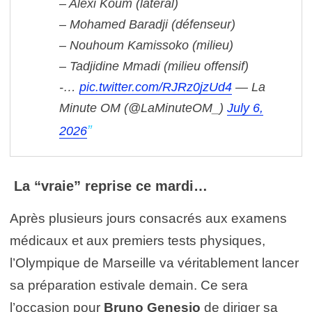
– Alexi Koum (latéral)
– Mohamed Baradji (défenseur)
– Nouhoum Kamissoko (milieu)
– Tadjidine Mmadi (milieu offensif)
-…
pic.twitter.com/RJRz0jzUd4
— La
Minute OM (@LaMinuteOM_)
July 6,
2026
La “vraie” reprise ce mardi…
Après plusieurs jours consacrés aux examens
médicaux et aux premiers tests physiques,
l’Olympique de Marseille va véritablement lancer
sa préparation estivale demain. Ce sera
l’occasion pour
Bruno Genesio
de diriger sa