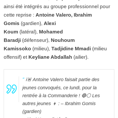
ainsi été intégrés au groupe professionnel pour
cette reprise :
Antoine Valero, Ibrahim
Gomis
(gardien),
Alexi
Koum
(latéral),
Mohamed
Baradji
(défenseur),
Nouhoum
Kamissoko
(milieu),
Tadjidine Mmadi
(milieu
offensif) et
Keyliane Abdallah
(ailier).
ℹ️🚨 Antoine Valero faisait partie des
jeunes convoqués, ce lundi, pour la
rentrée à la Commanderie ! 🔵⚪️
Les
autres jeunes 👦 :
– Ibrahim Gomis
(gardien)