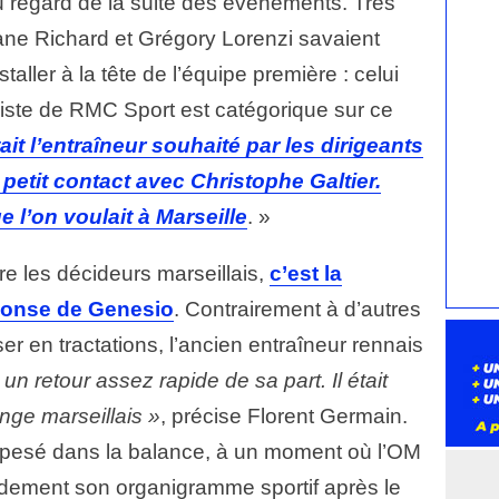
u regard de la suite des événements. Très
hane Richard et Grégory Lorenzi savaient
nstaller à la tête de l’équipe première : celui
iste de RMC Sport est catégorique sur ce
ait l’entraîneur souhaité par les dirigeants
petit contact avec Christophe Galtier.
 l’on voulait à Marseille
. »
e les décideurs marseillais,
c’est la
réponse de Genesio
. Contrairement à d’autres
er en tractations, l’ancien entraîneur rennais
u un retour assez rapide de sa part. Il était
nge marseillais »
, précise Florent Germain.
nt pesé dans la balance, à un moment où l’OM
pidement son organigramme sportif après le