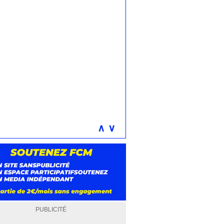
∧
∨
PUBLICITÉ