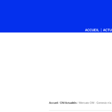
ACCUEIL
ACTU
Accueil
/
OM Actualités
/
Mercato OM : Genesio n’a p