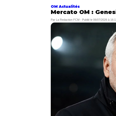
OM Actualités
Mercato OM : Genesi
Par
La Redaction FCM
-
Publié le
06/07/2026 à 16:1