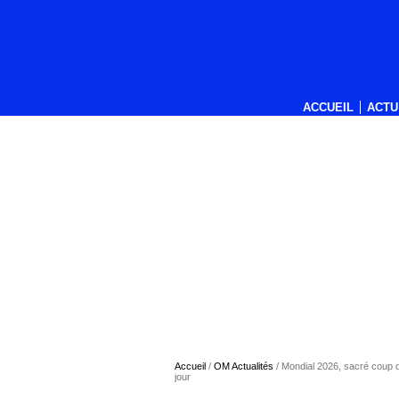
ACCUEIL
ACTU
Accueil
/
OM Actualités
/
Mondial 2026, sacré coup 
jour