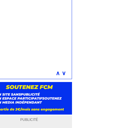
∧
∨
PUBLICITÉ