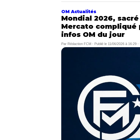
OM Actualités
Mondial 2026, sacré
Mercato compliqué 
infos OM du jour
Par
Rédaction FCM
-
Publié le
11/06/2026 à 16:29
-