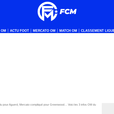
 OM
ACTU FOOT
MERCATO OM
MATCH OM
CLASSEMENT LIGUE
du pour Aguerd, Mercato compliqué pour Greenwood… Voici les 3 infos OM du