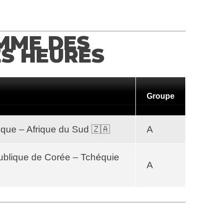
MME DES
S HEURES
Groupe
que – Afrique du Sud 🇿🇦
A
ublique de Corée – Tchéquie
A