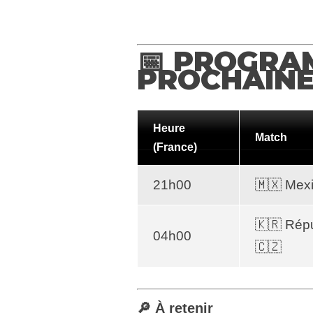
📅 PROGRA
PROCHAINE
Heure
Match
(France)
21h00
🇲🇽 Mexi
🇰🇷 Rép
04h00
🇨🇿
🔎 À retenir