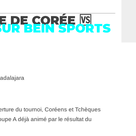
 DE CORÉE 🆚
SUR BEIN SPORTS
adalajara
rture du tournoi, Coréens et Tchèques
upe A déjà animé par le résultat du