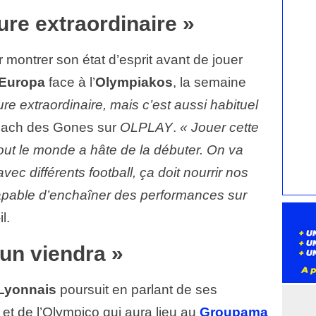
ure extraordinaire »
ontrer son état d’esprit avant de jouer
 Europa
face à l’
Olympiakos
, la semaine
re extraordinaire, mais c’est aussi habituel
 coach des Gones sur
OLPLAY
.
« Jouer cette
out le monde a hâte de la débuter. On va
ec différents football, ça doit nourrir nos
 capable d’enchaîner des performances sur
il.
un viendra »
Lyonnais
poursuit en parlant de ses
 et de l’Olympico qui aura lieu au
Groupama