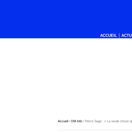
ACCUEIL
ACTU
Accueil
/
OM Info
/
Pierre Sage : « La seule chose que