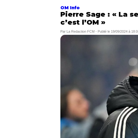
OM Info
Pierre Sage : « La s
c’est l’OM »
Par
La Redaction FCM
-
Publié le
19/09/2024 à 18:0