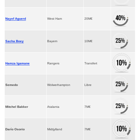
Nayef Aguerd
West Ham
20M€
Sacha Boey
Bayern
10M€
Hamza Igamane
Rangers
Transfert
Semedo
Wolwerhampton
Libre
Mitchel Bakker
Atalanta
7M€
Darío Osorio
Midtjylland
7M€