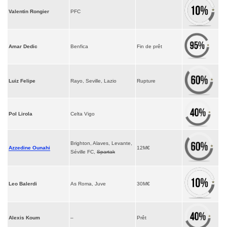
Valentin Rongier
PFC
Amar Dedic
Benfica
Fin de prêt
Luiz Felipe
Rayo, Seville, Lazio
Rupture
Pol Lirola
Celta Vigo
Brighton, Alaves, Levante,
Azzedine Ounahi
12M€
Séville FC,
Spartak
Leo Balerdi
As Roma, Juve
30M€
Alexis Koum
–
Prêt