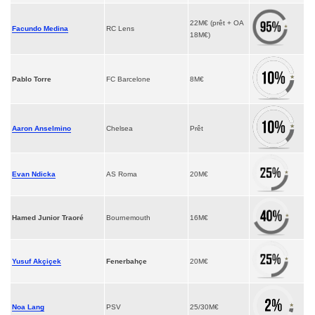
22M€ (prêt + OA
Facundo Medina
RC Lens
18M€)
Pablo Torre
FC Barcelone
8M€
Aaron Anselmino
Chelsea
Prêt
Evan Ndicka
AS Roma
20M€
Hamed Junior Traoré
Bournemouth
16M€
Yusuf Akçiçek
Fenerbahçe
20M€
Noa Lang
PSV
25/30M€