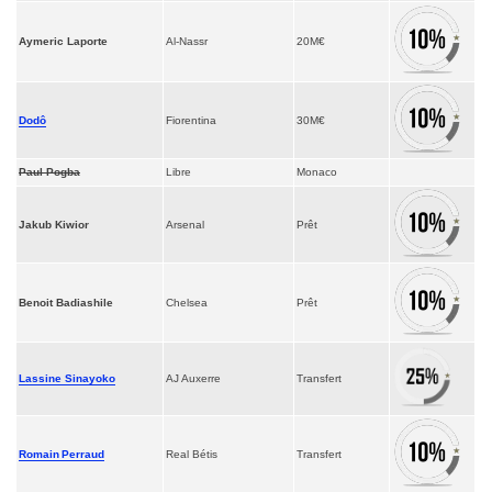
Aymeric Laporte
Al-Nassr
20M€
Dodô
Fiorentina
30M€
Paul Pogba
Libre
Monaco
Jakub Kiwior
Arsenal
Prêt
Benoit Badiashile
Chelsea
Prêt
Lassine Sinayoko
AJ Auxerre
Transfert
Romain Perraud
Real Bétis
Transfert