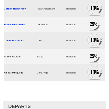
Jordan Henderson
Ajax Amsterdam
Transfert
Ramy Bensebaïni
Dortmund
Transfert
Johan Bakayoko
PSV
Transfert
Sikou Niakaté
Braga
Transfert
Oscar Mingueza
Celta Vigo
Transfert
DÉPARTS