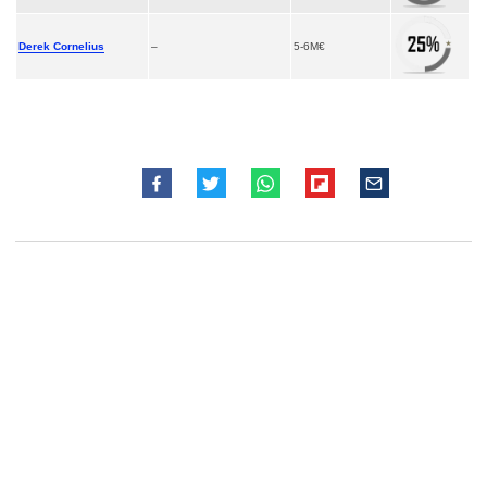
Derek Cornelius
–
5-6M€