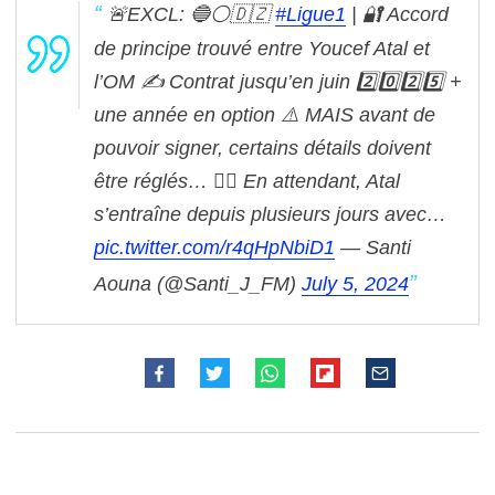
🚨EXCL: 🔵⚪️🇩🇿
#Ligue1
|
🔐 Accord
de principe trouvé entre Youcef Atal et
l’OM
✍️ Contrat jusqu’en juin 2️⃣0️⃣2️⃣5️⃣ +
une année en option
⚠️ MAIS avant de
pouvoir signer, certains détails doivent
être réglés…
🏋️‍♂️ En attendant, Atal
s’entraîne depuis plusieurs jours avec…
pic.twitter.com/r4qHpNbiD1
— Santi
Aouna (@Santi_J_FM)
July 5, 2024