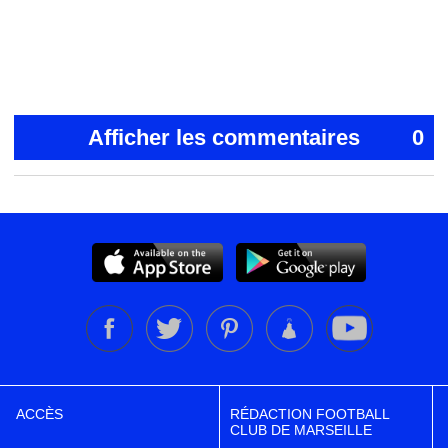
Afficher les commentaires
0
ACCÈS
RÉDACTION FOOTBALL
CLUB DE MARSEILLE