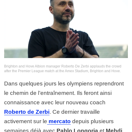
Brighton and Hove Albion manager Roberto De Zerbi applauds the crowd
after the Premier League match at the Amex Stadium, Brighton and Hove.
Picture date: Sunday May 19, 2024. – Photo by Icon Sport
Dans quelques jours les olympiens reprendront
le chemin de l’entraînement. Ils feront ainsi
connaissance avec leur nouveau coach
Roberto de Zerbi
. Ce dernier travaille
activement sur le
mercato
depuis plusieurs
semaines déjà avec
Pablo Longoria
et
Mehdi