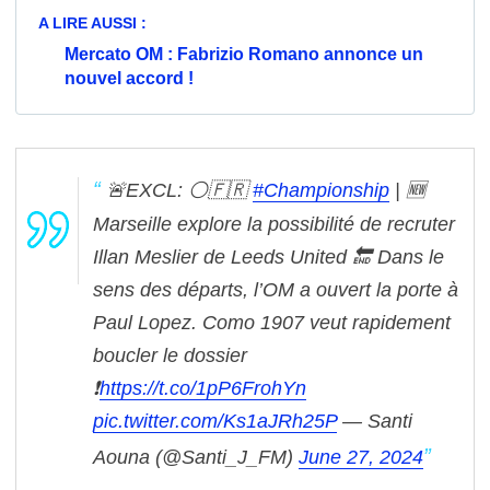
A LIRE AUSSI :
Mercato OM : Fabrizio Romano annonce un
nouvel accord !
🚨EXCL: ⚪️🇫🇷
#Championship
|
🆕️
Marseille explore la possibilité de recruter
Illan Meslier de Leeds United
🔚 Dans le
sens des départs, l’OM a ouvert la porte à
Paul Lopez. Como 1907 veut rapidement
boucler le dossier
❗️
https://t.co/1pP6FrohYn
pic.twitter.com/Ks1aJRh25P
— Santi
Aouna (@Santi_J_FM)
June 27, 2024