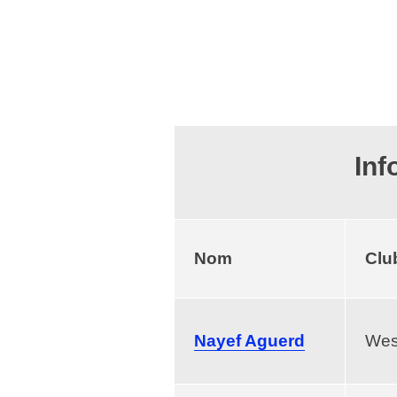
Inf
Nom
Clu
Nayef Aguerd
Wes