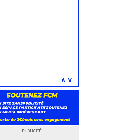
∧
∨
PUBLICITÉ