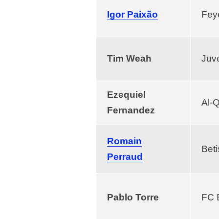
Igor Paixão
Fey
Tim Weah
Juv
Ezequiel
Al-
Fernandez
Romain
Beti
Perraud
Pablo Torre
FC 