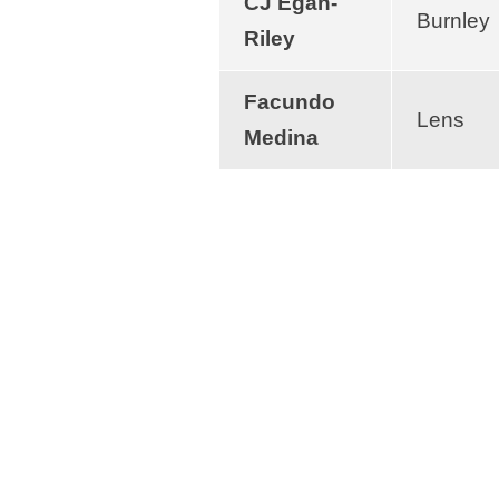
CJ Egan-
Burnley
Riley
Facundo
Lens
Medina