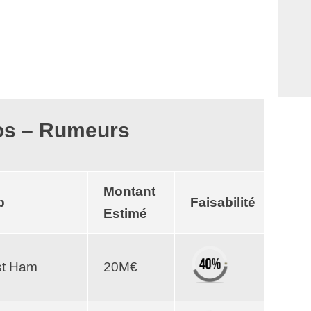
os – Rumeurs
Montant
b
Faisabilité
Estimé
t Ham
20M€