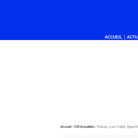
ACCUEIL
ACTU
Accueil
/
OM Actualités
/
Paixao, Luiz Felipe, Aguer