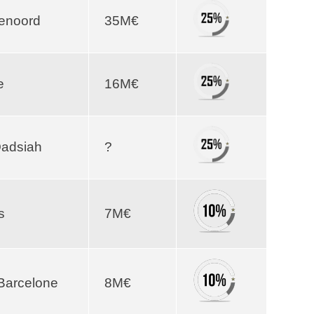
enoord
35M€
e
16M€
Qadsiah
?
s
7M€
Barcelone
8M€