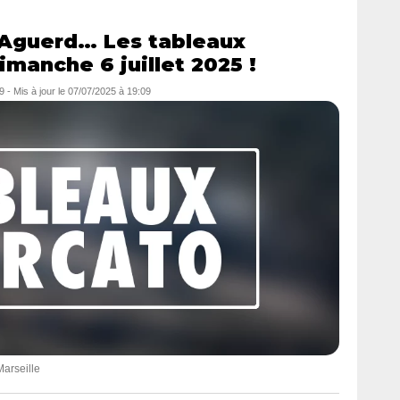
, Aguerd… Les tableaux
manche 6 juillet 2025 !
9
- Mis à jour le
07/07/2025 à 19:09
arseille