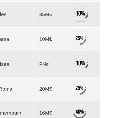
les
35M€
anta
10M€
lsea
Prêt
Roma
20M€
rnemouth
16M€