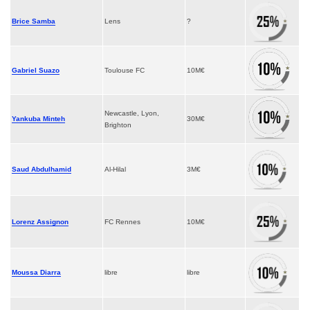
Brice Samba
Lens
?
Gabriel Suazo
Toulouse FC
10M€
Newcastle, Lyon,
Yankuba Minteh
30M€
Brighton
Saud Abdulhamid
Al-Hilal
3M€
Lorenz Assignon
FC Rennes
10M€
Moussa Diarra
libre
libre