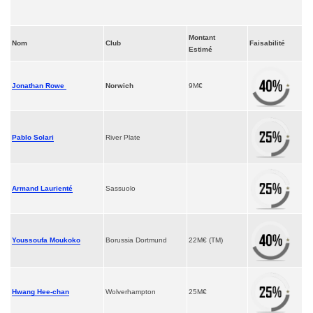
Montant
Nom
Club
Faisabilité
Estimé
Jonathan Rowe
Norwich
9M€
Pablo Solari
River Plate
Armand Laurienté
Sassuolo
Youssoufa Moukoko
Borussia Dortmund
22M€ (TM)
Hwang Hee-chan
Wolverhampton
25M€