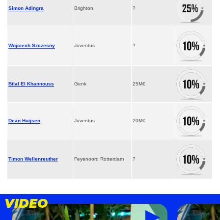
Simon Adingra
Brighton
?
Wojciech Szczesny
Juventus
?
Bilal El Khannouss
Genk
25M€
Dean
Huijsen
Juventus
20M€
Timon Wellenreuther
Feyenoord Rotterdam
?
VIDEO