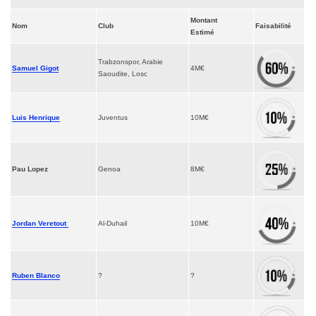
Montant
Nom
Club
Faisabilité
Estimé
Trabzonspor, Arabie
Samuel Gigot
4M€
Saoudite, Losc
Luis Henrique
Juventus
10M€
Pau Lopez
Genoa
8M€
Jordan Veretout
Al-Duhail
10M€
Ruben Blanco
?
?