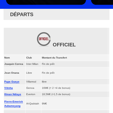
DÉPARTS
OFFICIEL
Nom
Club
Montant du Transfert
Joaquin Correa
Inter Milan
Fin de prêt
Jean Onana
Libre
Fin de prêt
Pape Gueye
Villarreal
libre
Vitinha
Genoa
16M€ (+ 2 +4 de bonus)
Illman Ndiaye
Everton
18,5M€ (+1,5 de bonus)
Pierre-Emerick
Al-Qadsiah
9M€
Aubameyang