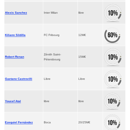
Alexis Sanchez
Inter Milan
libre
Kiliann Sildilla
FC Fribourg
12M€
Zénith Saint-
Robert Renan
15M€
Pétersbourg
Gaetano Castrovilli
Libre
Libre
Youcef Atal
libre
libre
Ezequiel Fernández
Boca
20/25M€