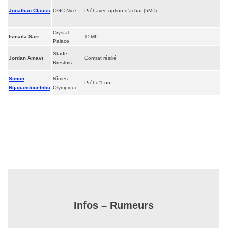
Jonathan Clauss
OGC Nice
Prêt avec option d’achat (5M€)
Crystal
Ismaila Sarr
15M€
Palace
Stade
Jordan Amavi
Contrat résilié
Brestois
Simon
Nîmes
Prêt d’1 un
Ngapandouetnbu
Olympique
Infos – Rumeurs