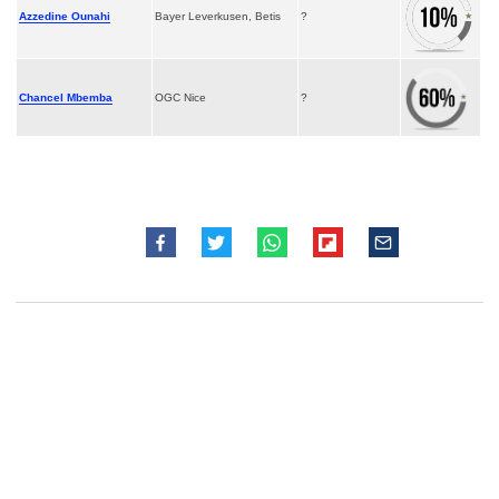
Azzedine Ounahi
Bayer Leverkusen, Betis
?
Chancel Mbemba
OGC Nice
?