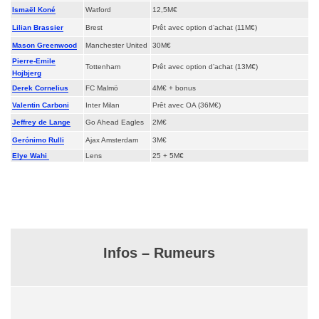
Ismaël Koné
Watford
12,5M€
Lilian Brassier
Brest
Prêt avec option d’achat (11M€)
Mason Greenwood
Manchester United
30M€
Pierre-Emile
Tottenham
Prêt avec option d’achat (13M€)
Hojbjerg
Derek Cornelius
FC Malmö
4M€ + bonus
Valentin Carboni
Inter Milan
Prêt avec OA (36M€)
Jeffrey de Lange
Go Ahead Eagles
2M€
Gerónimo Rulli
Ajax Amsterdam
3M€
Elye Wahi
Lens
25 + 5M€
Infos – Rumeurs