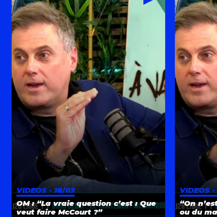
VIDEOS - 18/03
VIDEOS - 
OM : “La vraie question c’est : Que
“On n’est
veut faire McCourt ?”
ou du ma