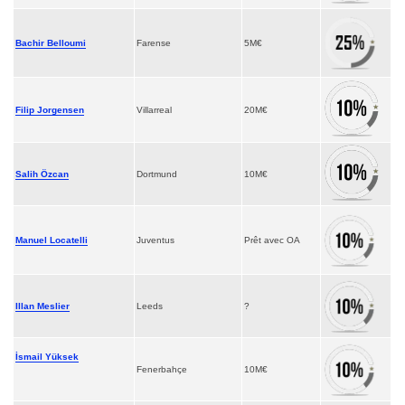
Bachir Belloumi
Farense
5M€
Filip Jorgensen
Villarreal
20M€
Salih Özcan
Dortmund
10M€
Manuel Locatelli
Juventus
Prêt avec OA
Illan Meslier
Leeds
?
İsmail Yüksek
Fenerbahçe
10M€