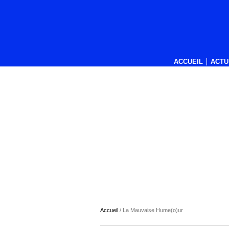
ACCUEIL
ACTU
Accueil
/
La Mauvaise Hume(o)ur