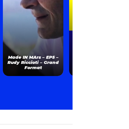
ROD FANNI : ses
Made IN MArs – EP5 –
débuts / Keny Arkana
Rudy Riccioti – Grand
/ son avenir / les
Format
supporters