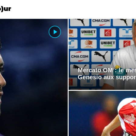
)ur
Mercato OM : le me
Genesio aux support