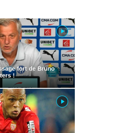
ssage fort de Bruno
ers !