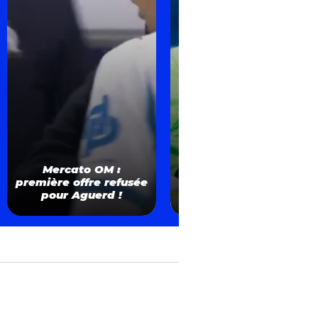
INFO FCM – Mercato
Mercato OM :
OM : le dossier Bulka
première offre refusée
est aujourd’hui très
pour Aguerd !
loin d’aboutir