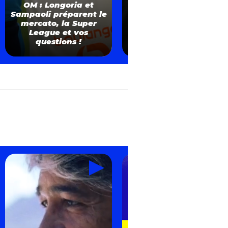
OM : Longoria et
Sampaoli préparent le
[EN DIRECT] OM : Les
mercato, la Super
dernières infos
League et vos
mercato, Longoria et
questions !
les minots !