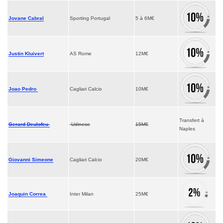
Jovane Cabral
Sporting Portugal
5 à 6M€
Justin Kluivert
AS Rome
12M€
Joao Pedro
Cagliari Calcio
10M€
Transfert à
Gerard Deulofeu
Udinese
15M€
Naples
Giovanni Simeone
Cagliari Calcio
20M€
Joaquin Correa
Inter Milan
25M€