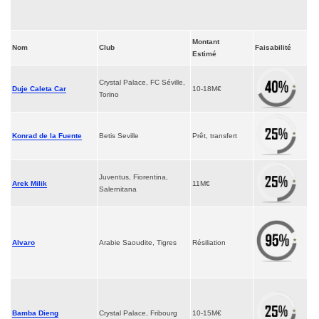
Montant
Nom
Club
Faisabilité
Estimé
Crystal Palace, FC Séville,
Duje Caleta Car
10-18M€
Torino
Konrad de la Fuente
Betis Seville
Prêt, transfert
Juventus, Fiorentina,
Arek Milik
11M€
Salernitana
Alvaro
Arabie Saoudite, Tigres
Résiliation
Bamba Dieng
Crystal Palace, Fribourg
10-15M€