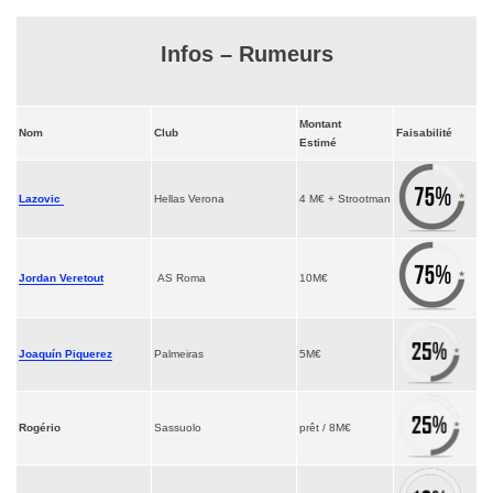
Infos – Rumeurs
Montant
Nom
Club
Faisabilité
Estimé
Lazovic
Hellas Verona
4 M€ + Strootman
Jordan Veretout
AS Roma
10M€
Joaquín Piquerez
Palmeiras
5M€
Rogério
Sassuolo
prêt / 8M€