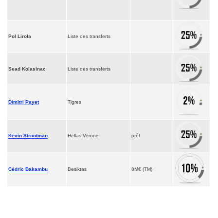
Pol Lirola
Liste des transferts
Sead Kolasinac
Liste des transferts
Dimitri Payet
Tigres
Kevin Strootman
Hellas Verone
prêt
Cédric Bakambu
Besiktas
8M€ (TM)