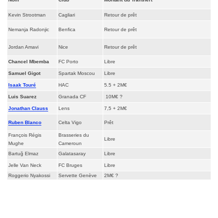
Kevin Strootman
Cagliari
Retour de prêt
Nemanja Radonjic
Benfica
Retour de prêt
Jordan Amavi
Nice
Retour de prêt
Chancel Mbemba
FC Porto
Libre
Samuel Gigot
Spartak Moscou
Libre
Isaak Touré
HAC
5.5 + 2M€
Luis Suarez
Granada CF
10M€ ?
Jonathan Clauss
Lens
7,5 + 2M€
Ruben Blanco
Celta Vigo
Prêt
François Régis
Brasseries du
Libre
Mughe
Cameroun
Bartuğ Elmaz
Galatasaray
Libre
Jelle Van Neck
FC Bruges
Libre
Roggerio Nyakossi
Servette Genève
2M€ ?