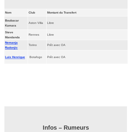
Nom
Club
Montant du Transfert
Boubacar
Aston Villa
Libre
Kamara
Steve
Rennes
Libre
Mandanda
Nemanja
Torino
Prêt avec OA
Radonjic
Luis Henrique
Botafogo
Prêt avec OA
Infos – Rumeurs