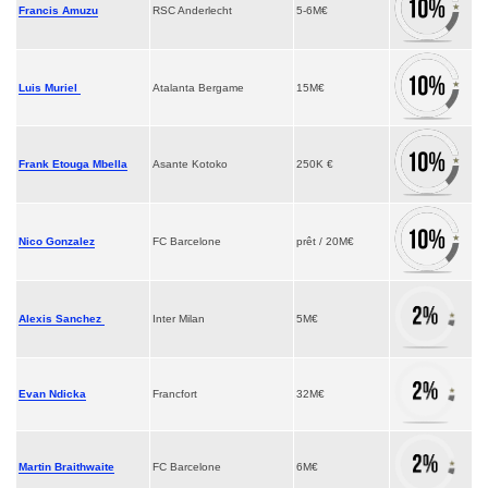
Francis Amuzu
RSC Anderlecht
5-6M€
Luis Muriel
Atalanta Bergame
15M€
Frank Etouga Mbella
Asante Kotoko
250K €
Nico Gonzalez
FC Barcelone
prêt / 20M€
Alexis Sanchez
Inter Milan
5M€
Evan Ndicka
Francfort
32M€
Martin Braithwaite
FC Barcelone
6M€