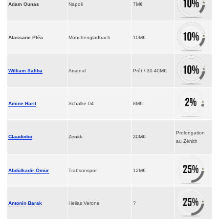
Adam Ounas
Napoli
7M€
Alassane Pléa
Mönchengladbach
10M€
William Saliba
Arsenal
Prêt / 30-40M€
Amine Harit
Schalke 04
8M€
Prolongation
Claudinho
Zenith
20M€
au Zénith
Abdülkadir Ömür
Trabsonspor
12M€
Antonin Barak
Hellas Verone
?