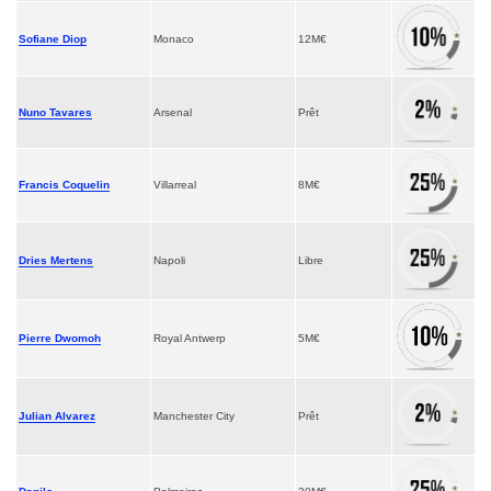
Sofiane Diop
Monaco
12M€
Nuno Tavares
Arsenal
Prêt
Francis Coquelin
Villarreal
8M€
Dries Mertens
Napoli
Libre
Pierre Dwomoh
Royal Antwerp
5M€
Julian Alvarez
Manchester City
Prêt