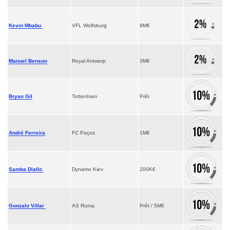
Kevin Mbabu
VFL Wolfsburg
9M€
Manuel Benson
Royal Antwerp
3M€
Bryan Gil
Tottenham
Prêt
André Ferreira
FC Paços
1M€
Samba Diallo
Dynamo Kiev
200K€
Gonzalo Villar
AS Roma
Prêt / 5M€