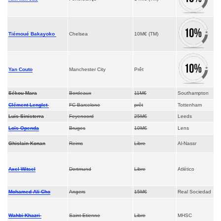
Tiémoué Bakayoko
Chelsea
10M€ (TM)
Yan Couto
Manchester City
Prêt
Sékou Mara
Bordeaux
11M€
Southampton
Clément Lenglet
FC Barcelone
prêt
Tottenham
Luis Sinisterra
Feyenoord
25M€
Leeds
Loïs Openda
Bruges
10M€
Lens
Ghislain Konan
Reims
Libre
Al-Nassr
Axel Witsel
Dortmund
Libre
Atlético
Mohamed Ali Cho
Angers
15M€
Real Sociedad
Wahbi Khazri
Saint-Etienne
Libre
MHSC