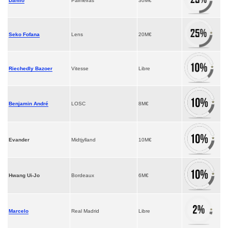
Danilo
Palmeiras
30M€
Seko Fofana
Lens
20M€
Riechedly Bazoer
Vitesse
Libre
Benjamin André
LOSC
8M€
Evander
Midtjylland
10M€
Hwang Ui-Jo
Bordeaux
6M€
Marcelo
Real Madrid
Libre