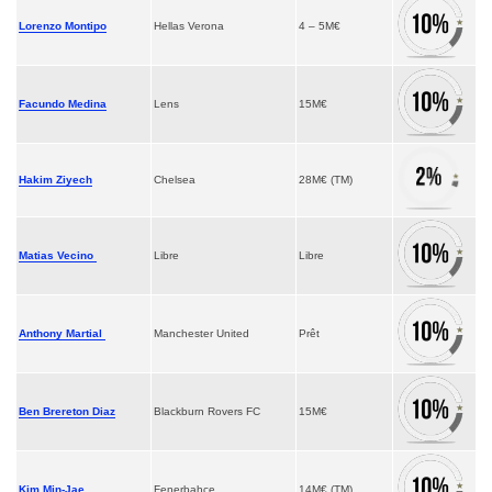
Lorenzo Montipo
Hellas Verona
4 – 5M€
Facundo Medina
Lens
15M€
Hakim Ziyech
Chelsea
28M€ (TM)
Matias Vecino
Libre
Libre
Anthony Martial
Manchester United
Prêt
Ben Brereton Diaz
Blackburn Rovers FC
15M€
Kim Min-Jae
Fenerbahçe
14M€ (TM)